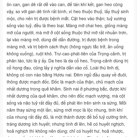
ôn can, gan dê rất dễ vào can, để tán khí kết, gan heo cũng
vậy, so với gan dê tính rất bình, vì heo thuộc thuỷ, lấy thuỷ sinh
mộc, cho nên trị được bệnh mắt. Cật heo vào thận; tuỷ xương
sống vào tuỷ, đều là theo loại. Màng mỡ chai heo, giống màng
mỡ của người, mà mỡ ở cột sống thuộc thứ mỡ rất nhuần trơn,
lại vào màng mỡ, dùng để dẫn đường, trị được bệnh trong
màng mỡ, và trị bệnh cách thực (hông ngực tắc trở, ăn uống
không xuống), ruột khô. Trư-cao-phát-tiên của Trọng-cảnh, trị
phân táo, tức là ý ấy. Da heo là da cổ heo, Trọng-cảnh dùng trị
cổ họng đau, cũng lấy ý nghĩa dẫn vào cổ. Loài thú linh dị,
không có con nào bằng Hươu nai. Đêm ngủ đầu quay về đuôi,
thông được mạch đốc. Đốc là mạch của thận, chủ mạch của
nhất dương trong quẻ khảm. Sinh nai ở phương bắc, được khí
nhất dương của quẻ khảm, cho nên đốc mạch vượng, mà cột
sống và não tuỷ rất đầy đủ, để phát lên trên sinh ra sừng. Mỗi
năm thay sừng một lần, sừng mới mọc là lộc nhung, tinh khí
của nhung rất đầy đủ, là một thánh dược để bổ tuỷ cường tinh,
tráng dương ích huyết; nhưng tính đi lên, hễ có huyết nghịch,
hoả nghịch thì không nên dùng; chỉ có huyết hư, hoả nhược,