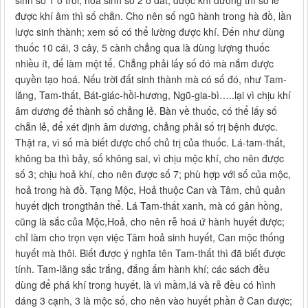
sinh số 1 ở trời, hoả sinh số 2 ở đất; được khí dương thì số lẻ
được khí âm thì số chẵn. Cho nên số ngũ hành trong hà đồ, lần
lược sinh thành; xem số có thể lường được khí. Đến như dùng
thuốc 10 cái, 3 cây, 5 cành chẳng qua là dùng lượng thuốc
nhiều ít, để làm một tể. Chẳng phải lấy số đó mà nắm được
quyền tạo hoá. Nếu trời đất sinh thành mà có số đó, như Tam-
lăng, Tam-thất, Bát-giác-hồi-hương, Ngũ-gia-bì…..lại vì chịu khí
âm dương để thành số chẳng lẻ. Bàn về thuốc, có thể lấy số
chẵn lẻ, để xét định âm dương, chẳng phải số trị bệnh được.
Thật ra, vì số mà biết được chổ chủ trị của thuốc. Lá-tam-thất,
không ba thì bảy, số không sai, vì chịu mộc khí, cho nên được
số 3; chịu hoả khí, cho nên được số 7; phù hợp với số của mộc,
hoả trong hà đồ. Tạng Mộc, Hoả thuộc Can và Tâm, chủ quản
huyết dịch trongthân thể. Lá Tam-thất xanh, mà có gân hồng,
cũng là sắc của Mộc,Hoả, cho nên rễ hoá ứ hành huyết được;
chỉ làm cho trọn vẹn việc Tâm hoả sinh huyết, Can mộc thống
huyết mà thôi. Biết được ý nghĩa tên Tam-thất thì đã biết được
tính. Tam-lăng sắc trắng, đắng ấm hành khí; các sách đều
dùng để phá khí trong huyết, là vì mầm,lá và rễ đều có hình
dáng 3 cạnh, 3 là mộc số, cho nên vào huyết phần ở Can được;