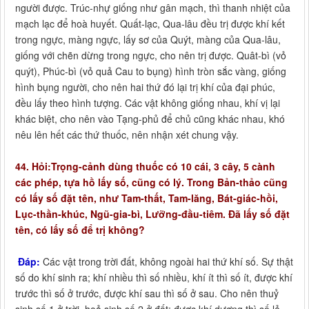
người được. Trúc-nhự giống như gân mạch, thì thanh nhiệt của
mạch lạc để hoà huyết. Quất-lạc, Qua-lâu đều trị được khí kết
trong ngực, màng ngực, lấy sơ của Quýt, màng của Qua-lâu,
giống với chẽn dừng trong ngực, cho nên trị được. Quât-bì (vỏ
quýt), Phúc-bì (vỏ quả Cau to bụng) hình tròn sắc vàng, giống
hình bụng người, cho nên hai thứ đó lại trị khí của đại phúc,
đều lấy theo hình tượng. Các vật không giống nhau, khí vị lại
khác biệt, cho nên vào Tạng-phủ để chủ cũng khác nhau, khó
nêu lên hết các thứ thuốc, nên nhận xét chung vậy.
44. Hỏi:Trọng-cảnh dùng thuốc có 10 cái, 3 cây, 5 cành
các phép, tựa hồ lấy số, cũng có lý. Trong Bản-thảo cũng
có lấy số đặt tên, như Tam-thất, Tam-lăng, Bát-giác-hồi,
Lục-thần-khúc, Ngũ-gia-bì, Lưỡng-đầu-tiêm. Đã lấy số đặt
tên, có lấy số để trị không?
Đáp:
Các vật trong trời đất, không ngoài hai thứ khí số. Sự thật
số do khí sinh ra; khí nhiều thì số nhiều, khí ít thì số ít, được khí
trước thì số ở trước, được khí sau thì số ở sau. Cho nên thuỷ