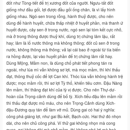
đốt như Tòng-tiết để trị xương đốt của người. Ngưu-tất đốt
giống như đầu gối, lợi được đầu gối ống chân, là vì lấy hình
giống nhau. Ngó-sen trong rỗng, hành thuỷ được, cho nên
dùng để hành huyết, chữa thấp nhiệt ở huyết phần, mà thanh ứ
huyết được, cây sen ở trong nước, ngó sen lại tóm kết cực nhỏ,
mà ở trong thông được thuỷ khí, dùng trị chứng lâm lậu, rất
hay; lâm là lổ nước thông mà không thông; đốt củ sen ở trong
nước, không thông mà thông; vả lại cái bao ở ngoài từ tía biến
ra hồng được, lại vào huyết phần để trị chứng lâm rất hay.
Dùng Mộng, Mầm non, là dùng chổ phát tiết phong tán ra
ngoài, như lúa mì vẫn không sơ lợi, mà mọc mầm, thì khí thấu
đạt, thông thuỷ cốc để lợi Can khí. Thóc lúa vẫn không hành trệ
được; mọc mầm rồi, thì sơ lợi Tỳ thổ, khiến tiêu cơm. Đậu Nàng
lên mầm, thí thăng đạt khí của tỳ vị được. Cho nên Thự-dư-
hoàn của Trọng-cảnh dùng để bổ tỳ. Xích-tiểu-đậu lên mầm rồi
thì thấu đạt được mủ máu, cho nên Trọng-Cảnh dùng Xích-
đậu-Đương quy tán để làm vỡ mủ. Dùng gai có hai ý nghĩa:
công phá giáng lợi, như gai Bù-kết, Bạch-cức. Hai thứ đó nhọn
dài, cho nên chủ công phá. Ví thử gai không nhọn mà cong
queo, gai không dài mà nhỏ mềm, thì không phá lợi mà hoà