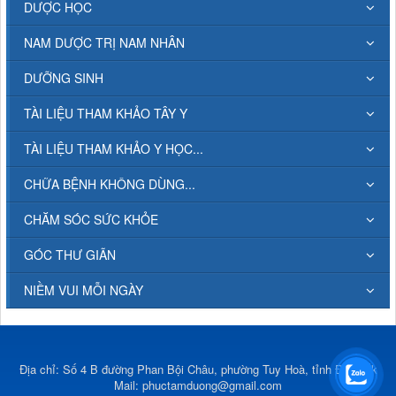
DƯỢC HỌC
NAM DƯỢC TRỊ NAM NHÂN
DƯỠNG SINH
TÀI LIỆU THAM KHẢO TÂY Y
TÀI LIỆU THAM KHẢO Y HỌC...
CHỮA BỆNH KHÔNG DÙNG...
CHĂM SÓC SỨC KHỎE
GÓC THƯ GIÃN
NIỀM VUI MỖI NGÀY
Địa chỉ: Số 4 B đường Phan Bội Châu, phường Tuy Hoà, tỉnh Đắk Lắk
Mail:
phuctamduong@gmail.com