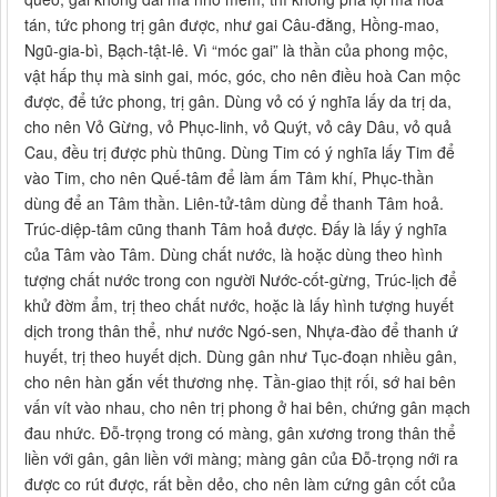
tán, tức phong trị gân được, như gai Câu-đằng, Hồng-mao,
Ngũ-gia-bì, Bạch-tật-lê. Vì “móc gai” là thần của phong mộc,
vật hấp thụ mà sinh gai, móc, góc, cho nên điều hoà Can mộc
được, để tức phong, trị gân. Dùng vỏ có ý nghĩa lấy da trị da,
cho nên Vỏ Gừng, vỏ Phục-linh, vỏ Quýt, vỏ cây Dâu, vỏ quả
Cau, đều trị được phù thũng. Dùng Tim có ý nghĩa lấy Tim để
vào Tim, cho nên Quế-tâm để làm ấm Tâm khí, Phục-thần
dùng để an Tâm thần. Liên-tử-tâm dùng để thanh Tâm hoả.
Trúc-diệp-tâm cũng thanh Tâm hoả được. Đấy là lấy ý nghĩa
của Tâm vào Tâm. Dùng chất nước, là hoặc dùng theo hình
tượng chất nước trong con người Nước-cốt-gừng, Trúc-lịch để
khử đờm ẩm, trị theo chất nước, hoặc là lấy hình tượng huyết
dịch trong thân thể, như nước Ngó-sen, Nhựa-đào để thanh ứ
huyết, trị theo huyết dịch. Dùng gân như Tục-đoạn nhiều gân,
cho nên hàn gắn vết thương nhẹ. Tần-giao thịt rối, sớ hai bên
vấn vít vào nhau, cho nên trị phong ở hai bên, chứng gân mạch
đau nhức. Đỗ-trọng trong có màng, gân xương trong thân thể
liền với gân, gân liền với màng; màng gân của Đỗ-trọng nới ra
được co rút được, rất bền dẻo, cho nên làm cứng gân cốt của