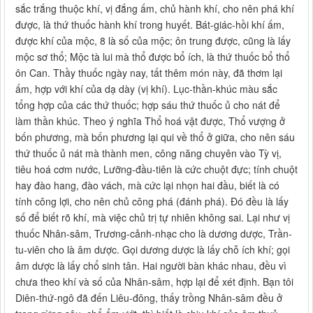
sắc trắng thuộc khí, vị đắng ấm, chủ hành khí, cho nên phá khí
được, là thứ thuốc hành khí trong huyết. Bát-giác-hồi khí ấm,
được khí của mộc, 8 là số của mộc; ôn trung được, cũng là lấy
mộc sơ thổ; Mộc tà lui mà thổ được bổ ích, là thứ thuốc bổ thổ
ôn Can. Thầy thuốc ngày nay, tất thêm món này, đã thơm lại
ấm, hợp với khí của dạ dày (vị khí). Lục-thần-khúc màu sắc
tổng hợp của các thứ thuốc; hợp sáu thứ thuốc ủ cho nát để
làm thần khúc. Theo ý nghĩa Thổ hoá vật được, Thổ vượng ở
bốn phương, mà bốn phương lại qui về thổ ở giữa, cho nên sáu
thứ thuốc ủ nát mà thành men, công năng chuyên vào Tỳ vị,
tiêu hoá cơm nước, Lưỡng-đầu-tiên là cức chuột đực; tính chuột
hay đào hang, đào vách, mà cức lại nhọn hai đầu, biết là có
tính công lợi, cho nên chủ công phá (đánh phá). Đó đều là lấy
số để biết rõ khí, mà việc chủ trị tự nhiên không sai. Lại như vị
thuốc Nhân-sâm, Trương-cảnh-nhạc cho là dương dược, Trần-
tu-viên cho là âm dược. Gọi dương dược là lấy chỗ ích khí; gọi
âm dược là lấy chổ sinh tân. Hai người bàn khác nhau, đều vì
chưa theo khí và số của Nhân-sâm, hợp lại để xét định. Bạn tôi
Diên-thứ-ngô đã đến Liêu-đông, thấy trồng Nhân-sâm đều ở