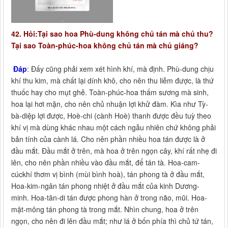
.
42. Hỏi:Tại sao hoa Phù-dung không chủ tán mà chủ thu?
Tại sao Toàn-phúc-hoa không chủ tán mà chủ giáng?
Đáp
: Đấy cũng phải xem xét hình khí, mà định. Phù-dung chịu
khí thu kim, mà chất lại dính khô, cho nên thu liễm được, là thứ
thuốc hay cho mụt ghẻ. Toàn-phúc-hoa thấm sương mà sinh,
hoa lại hơi mặn, cho nên chủ nhuận lợi khử đàm. Kìa như Tỳ-
bà-diệp lợi được, Hoè-chi (cành Hoè) thanh được đều tuỳ theo
khí vị mà dùng khác nhau một cách ngẫu nhiên chứ không phải
bản tính của cành lá. Cho nên phần nhiều hoa tán được là ở
đầu mắt. Đầu mắt ở trên, mà hoa ở trên ngọn cây, khí rất nhẹ đi
lên, cho nên phần nhiều vào đầu mắt, để tán tà. Hoa-cam-
cúckhí thơm vị bình (mùi bình hoà), tán phong tà ở đầu mắt,
Hoa-kim-ngân tán phong nhiệt ở đầu mắt của kinh Dương-
minh. Hoa-tân-di tán được phong hàn ở trong não, mũi. Hoa-
mật-mông tán phong tà trong mắt. Nhìn chung, hoa ở trên
ngọn, cho nên đi lên đầu mắt; như lá ở bốn phía thì chủ tứ tán,