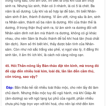
trong rừng sâu, chổ ẩm ướt, thì biết là chịu khí của âm thuỷ
sinh ra. Nhưng lúc sinh, thân có 3 nhánh, lá có 5 lá chét. Ba
năm là số dương. Lấy khí và số hợp lại để bàn, thì biết Nhân-
sâm sinh ở âm, thành ở dương. Vì ẩm ướt, rừng sâu là âm, sinh
ra Nhân-sâm, thành số ba năm là dương. Khí của thân thể là
dương, ở trong thận thuỷ sinh ra, từ âm sinh ra dương đối với
Nhân-sâm dinh nơi âm mà thành ra dương, không có gì khác
nhau, cho nên Sâm là thuốc thánh để bổ khí hoá tân (hoá chất
tân dịch). Xem số thì biết khí, thấy được bản tính của Nhân-
sâm. Còn như nói sắc trắng vào phế, vị ngọt vào tỳ, ít đắng thì
sinh tân, ít ấm thì ích khí, là cách nói càng nông cạn.
45. Hỏi:Thần-nông lấy Bản-thảo đặt tên kinh, mà trong đó
đề cập đến nhiều loài kim, loài đá, lần lần đến cầm thú,
côn trùng, sao vậy?
Đáp:
Bản-thảo kể rất nhiều loài thảo mộc, cho nên lấy đó làm
chủ danh. Nhưng thảo mộc tuy đủ ngũ hành, mà khí Giáp-At
(âm-dương) so với ngũ tạng lục phủ của người, phần nhiều
chưa phù hợp trọn vẹn với khí hoá, cho nên lại nhờ đến kim