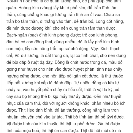
Nội-kinh nói: Phế là cơ quan tướng phó, để phụ giúp cho tâm
quân. Hoàng-kim (vàng) lấy khí ở phế kim, để trấn tĩnh tâm
thần, cũng chẳng khác gì tướng trấn tĩnh an ủi vua. Châu-sa
trấn bổ tâm thần, đi thẳng vào tâm, để trấn bổ, Long-cốt nặng,
đè nén được dương khí, cho nên cũng trấn tâm thần được.
Bạch-ngân (bạc) định kinh phong được; trẻ con kinh phong,
đàn bà có con động thai, dùng nhiều, đó là tẩy phế kim bình
can mộc, lấy sức nặng trấn áp sự phù động. Vậy: Xích-thạch-
chỉ, Vũ-dư-lương, là đất trong đá, lại có tính chát, cho nên dùng
để bồi đắp ở ruột dạ dày. Đồng là chất nước trong đá, màu đỏ
giống như huyết cho nên vào được huyết phần, tính nấu chảy
ngưng cứng được, cho nên tiếp nối gân cốt được, là thứ thuốc
tiếp nối xương khi vấp té đánh đập. Tự nhiên đồng có lửa tự
chảy ra, vào huyết phần chảy ra tiếp cốt, thật là vật lạ kỳ, cỏ
cây sâu bọ không thể bì kịp mấy thứ ấy được. Đến như huyết
nhục của cầm thú, đối với người không khác, phần nhiều bổ ích
được. Thịt Heo tính bình, thì ăn thường, công năng làm trơn
nhuận, chuyên chủ vào tư táo. Thịt bò tính ấm thì bổ tỳvị được.
Vịt được tính của kim thuỷk, thì thịt tư phế được. Gà thì được
tính của mộc hoả, thì thịt ôn can được. Thịt dê hôi mùi dê mà