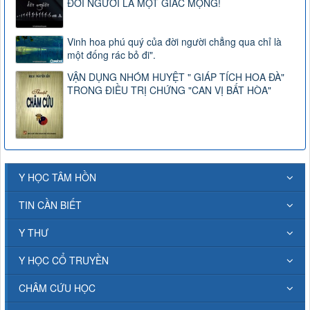
ĐỜI NGƯỜI LÀ MỘT GIẤC MỘNG!
Vinh hoa phú quý của đời người chẳng qua chỉ là
một đống rác bỏ đi".
VẬN DỤNG NHÓM HUYỆT " GIÁP TÍCH HOA ĐÀ"
TRONG ĐIỀU TRỊ CHỨNG "CAN VỊ BẤT HÒA"
Y HỌC TÂM HỒN
TIN CẦN BIẾT
Y THƯ
Y HỌC CỔ TRUYỀN
CHÂM CỨU HỌC