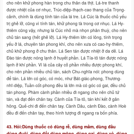
cho nên khử phong hàn trong chu thân da thịt. Lá-tre thanh
được nhiệt của cơ nhục, Trúc-diệp-thạch-cao thang của Trọng-
cảnh, chính là dùng tính tán của lá tre. Lá Cúc là thuốc chủ yếu
trị ghẻ lở, cũng vì tính tán, khử phong tà trong cơ nhục. Lá Hy-
thiêm cũng vậy, nhưng lá Cúc nhỏ mà nhọn phân thuỳ, cho nên
chủ tán sang (hết ghẻ lở). Lá Hy-thiêm lớn có lông, tính trọng
yếu ở lá, chuyên tán phong khí, cho nên xưa có cao-hy-thiêm,
chủ khử phong ở chu thân. Lá Sen tán được nhiệt ở da dẻ. Lá
Đào tán được nóng lạnh ở huyết phần. Lá Tía-tô tán được nóng
lạnh ở khí phần. Vì lá của cây cỏ phần nhiều được phong khí,
cho nên phần nhiều chủ tán, sách Chu-nghĩa nói: phong dùng
để tán. Lá lớn có góc, có móc, như Bát-giác-phong, Thương-
nhĩ-diệp, Tuần-cốt-phong đều lá lớn mà có góc có gai, đều chủ
tán phong. Phàm cành phần nhiều đi ngang cho nên chủ tứ
tán, và đạt đến chân tay. Cành của Tía-tô, tán khí kết ở gân
hông. Quế-chi đi đến chân tay. Cành Dâu, cành Đào, cành Hoè
đều đi đến chân tay, theo hình tượng đi ngang ra bốn phía.
43. Hỏi:Dùng thuốc có dùng rễ, dùng mầm, dùng đầu
dùng đuôi, dùng đốt dùng mộng, dùng gai, dùng vỏ, dùng