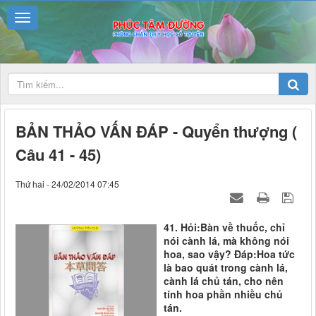
BẢN THẢO VẤN ĐÁP - Quyển thượng (
Câu 41 - 45)
Thứ hai - 24/02/2014 07:45
41. Hỏi:Bàn về thuốc, chỉ
nói cành lá, mà không nói
hoa, sao vậy? Đáp:Hoa tức
là bao quát trong cành lá,
cành lá chủ tán, cho nên
tính hoa phần nhiều chủ
tán.