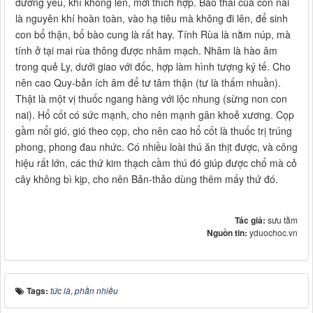
dương yếu, khí không lên, mới thích hợp. Bào thai của con nai
là nguyên khí hoàn toàn, vào hạ tiêu mà không đi lên, để sinh
con bổ thận, bổ bào cung là rất hay. Tính Rùa là nằm núp, mà
tính ở tại mai rùa thông được nhâm mạch. Nhâm là hào âm
trong quẻ Ly, dưới giao với đốc, hợp làm hình tượng ký tế. Cho
nên cao Quy-bản ích âm để tư tâm thận (tư là thấm nhuần).
Thật là một vị thuốc ngang hàng với lộc nhung (sừng non con
nai). Hổ cốt có sức mạnh, cho nên mạnh gân khoẻ xương. Cọp
gầm nổi gió, gió theo cọp, cho nên cao hổ cốt là thuốc trị trúng
phong, phong đau nhức. Có nhiều loài thú ăn thịt được, và công
hiệu rất lớn, các thứ kim thạch cầm thú đó giúp được chổ mà cỏ
cây không bì kịp, cho nên Bản-thảo dùng thêm mấy thứ đó.
Tác giả:
sưu tầm
Nguồn tin:
yduochoc.vn
Tags:
tức là
,
phần nhiều