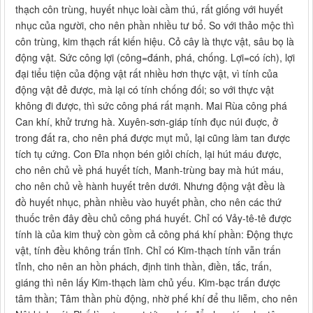
thạch côn trùng, huyết nhục loài cầm thú, rất giống với huyết
nhục của người, cho nên phần nhiều tư bổ. So với thảo mộc thì
côn trùng, kim thạch rất kiến hiệu. Cỏ cây là thực vật, sâu bọ là
động vật. Sức công lợi (công=đánh, phá, chống. Lợi=có ích), lợi
đại tiểu tiện của động vật rất nhiều hơn thực vật, vì tính của
động vật đẻ được, mà lại có tính chống đối; so với thực vật
không đi được, thì sức công phá rất mạnh. Mai Rùa công phá
Can khí, khử trưng hà. Xuyên-sơn-giáp tính đục núi đuợc, ở
trong đất ra, cho nên phá được mụt mủ, lại cũng làm tan được
tích tụ cứng. Con Đĩa nhọn bén giỏi chích, lại hút máu được,
cho nên chủ về phá huyết tích, Manh-trùng bay mà hút máu,
cho nên chủ về hành huyết trên dưới. Nhưng động vật đều là
đồ huyết nhục, phần nhiều vào huyết phần, cho nên các thứ
thuốc trên đây đều chủ công phá huyết. Chỉ có Vảy-tê-tê được
tính là của kim thuỷ còn gồm cả công phá khí phần: Động thực
vật, tính đều không trấn tĩnh. Chỉ có Kim-thạch tính vẫn trấn
tỉnh, cho nên an hồn phách, định tinh thần, điền, tắc, trấn,
giáng thì nên lấy Kim-thạch làm chủ yếu. Kim-bạc trấn được
tâm thần; Tâm thần phù động, nhờ phế khí để thu liễm, cho nên