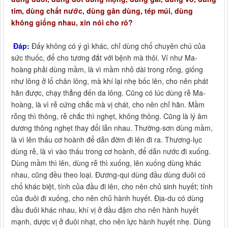
tim, dùng chất nước, dùng gân dùng, tép múi, dùng
không giống nhau, xin nói cho rõ?
Đáp:
Đấy không có ý gì khác, chỉ dùng chổ chuyên chú của
sức thuốc, để cho tương đắt với bệnh mà thôi. Ví như Ma-
hoàng phải dùng mầm, là vì mầm nhỏ dài trong rỗng, giống
như lông ở lổ chân lông, mà khí lại nhẹ bốc lên, cho nên phát
hãn được, chạy thẳng đến da lông. Cũng có lúc dùng rễ Ma-
hoàng, là vì rễ cứng chắc mà vị chát, cho nên chỉ hãn. Mầm
rỗng thì thông, rễ chắc thì nghẹt, không thông. Cũng là lý âm
dương thông nghẹt thay đổi lẫn nhau. Thường-sơn dùng mầm,
là vì lên thấu cơ hoành để dẫn đờm đi lên đi ra. Thương-lục
dùng rễ, là vì vào thấu trong cơ hoành, để dẫn nước đi xuống.
Dùng mầm thì lên, dùng rễ thì xuống, lên xuống dùng khác
nhau, cũng đều theo loại. Đương-qui dùng đầu dùng đuôi có
chổ khác biệt, tính của đầu đi lên, cho nên chủ sinh huyết; tính
của đuôi đi xuống, cho nên chủ hành huyết. Địa-du có dùng
đầu đuôi khác nhau, khí vị ở đầu đậm cho nên hành huyết
mạnh, dược vị ở đuôi nhạt, cho nên lực hành huyết nhẹ. Dùng